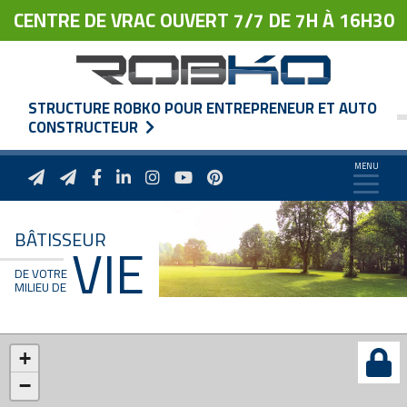
CENTRE DE VRAC OUVERT 7/7 DE 7H À 16H30
STRUCTURE ROBKO POUR ENTREPRENEUR ET AUTO
CONSTRUCTEUR
BÂTISSEUR
VIE
DE VOTRE
MILIEU DE
+
−