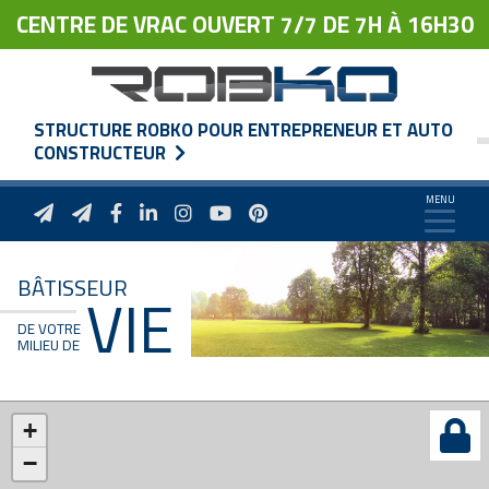
CENTRE DE VRAC OUVERT 7/7 DE 7H À 16H30
STRUCTURE ROBKO POUR ENTREPRENEUR ET AUTO
CONSTRUCTEUR
BÂTISSEUR
VIE
DE VOTRE
MILIEU DE
+
−